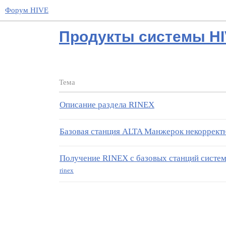
Форум HIVE
Продукты системы H
Тема
Описание раздела RINEX
Базовая станция ALTA Манжерок некорректн
Получение RINEX с базовых станций систе
rinex