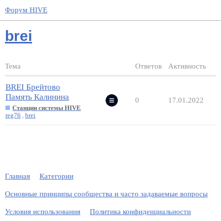
Форум HIVE
brei
Тема
Ответов
Активность
BREI Брейтово
Память Калинина
0
17.01.2022
Станции системы HIVE
reg76
,
brei
Главная
Категории
Основные принципы сообщества и часто задаваемые вопросы
Условия использования
Политика конфиденциальности