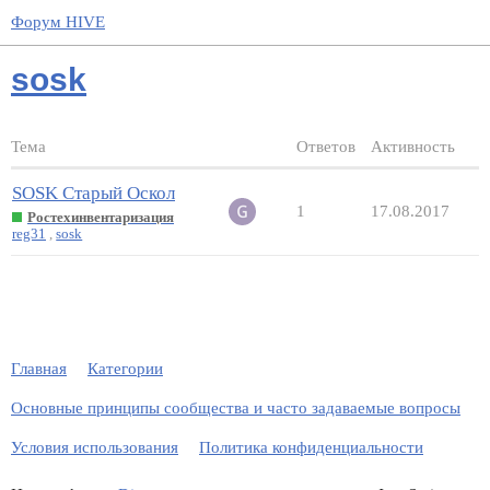
Форум HIVE
sosk
Тема
Ответов
Активность
SOSK Старый Оскол
1
17.08.2017
Ростехинвентаризация
reg31
,
sosk
Главная
Категории
Основные принципы сообщества и часто задаваемые вопросы
Условия использования
Политика конфиденциальности