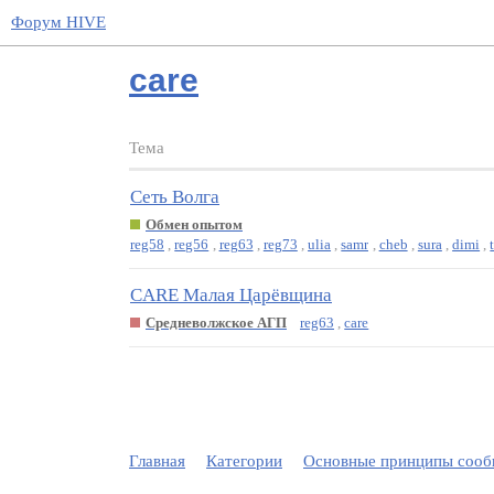
Форум HIVE
care
Тема
Сеть Волга
Обмен опытом
reg58
,
reg56
,
reg63
,
reg73
,
ulia
,
samr
,
cheb
,
sura
,
dimi
,
CARE Малая Царёвщина
Средневолжское АГП
reg63
,
care
Главная
Категории
Основные принципы сообщ