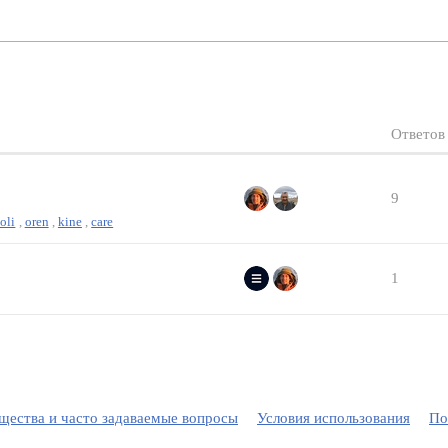
Ответов
9
toli
,
oren
,
kine
,
care
1
ества и часто задаваемые вопросы
Условия использования
По