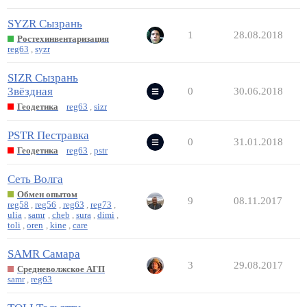
SYZR Сызрань
1
28.08.2018
Ростехинвентаризация
reg63
,
syzr
SIZR Сызрань
Звёздная
0
30.06.2018
Геодетика
reg63
,
sizr
PSTR Пестравка
0
31.01.2018
Геодетика
reg63
,
pstr
Сеть Волга
Обмен опытом
9
08.11.2017
reg58
,
reg56
,
reg63
,
reg73
,
ulia
,
samr
,
cheb
,
sura
,
dimi
,
toli
,
oren
,
kine
,
care
SAMR Самара
3
29.08.2017
Средневолжское АГП
samr
,
reg63