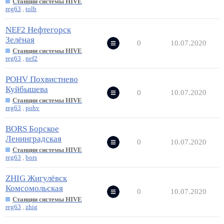
Станции системы HIVE
reg63
,
tolb
NEF2 Нефтегорск
Зелёная
0
10.07.2020
Станции системы HIVE
reg63
,
nef2
POHV Похвистнево
Куйбышева
0
10.07.2020
Станции системы HIVE
reg63
,
pohv
BORS Борское
Ленинградская
0
10.07.2020
Станции системы HIVE
reg63
,
bors
ZHIG Жигулёвск
Комсомольская
0
10.07.2020
Станции системы HIVE
reg63
,
zhig