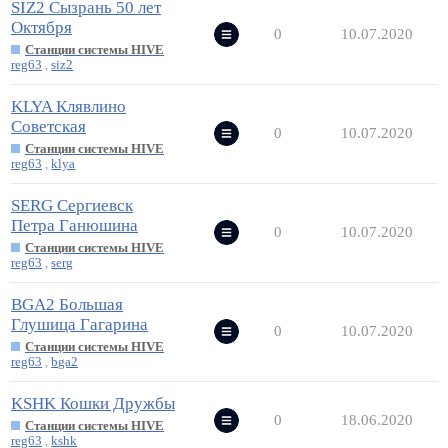
SIZ2 Сызрань 50 лет
Октября
0
10.07.2020
Станции системы HIVE
reg63
,
siz2
KLYA Клявлино
Советская
0
10.07.2020
Станции системы HIVE
reg63
,
klya
SERG Сергиевск
Петра Ганюшина
0
10.07.2020
Станции системы HIVE
reg63
,
serg
BGA2 Большая
Глушица Гагарина
0
10.07.2020
Станции системы HIVE
reg63
,
bga2
KSHK Кошки Дружбы
0
18.06.2020
Станции системы HIVE
reg63
,
kshk