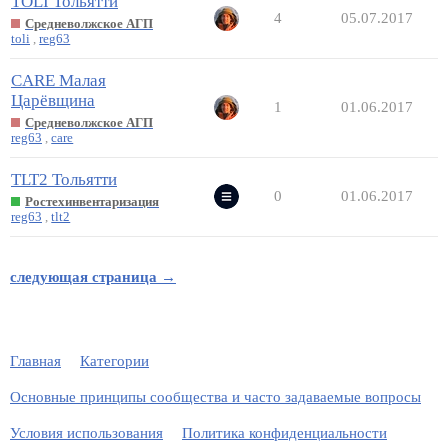
TOLI Тольятти
4
05.07.2017
Средневолжское АГП
toli
,
reg63
CARE Малая
Царёвщина
1
01.06.2017
Средневолжское АГП
reg63
,
care
TLT2 Тольятти
0
01.06.2017
Ростехинвентаризация
reg63
,
tlt2
следующая страница →
Главная
Категории
Основные принципы сообщества и часто задаваемые вопросы
Условия использования
Политика конфиденциальности