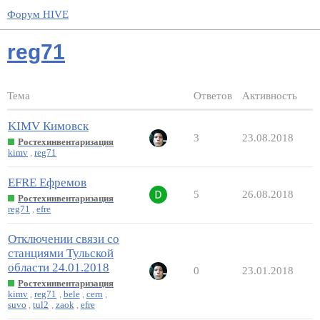
Форум HIVE
reg71
Тема
Ответов
Активность
KIMV Кимовск
3
23.08.2018
Ростехинвентаризация
kimv
,
reg71
EFRE Ефремов
5
26.08.2018
Ростехинвентаризация
reg71
,
efre
Отключении связи со
станциями Тульской
области 24.01.2018
0
23.01.2018
Ростехинвентаризация
kimv
,
reg71
,
bele
,
cern
,
suvo
,
tul2
,
zaok
,
efre