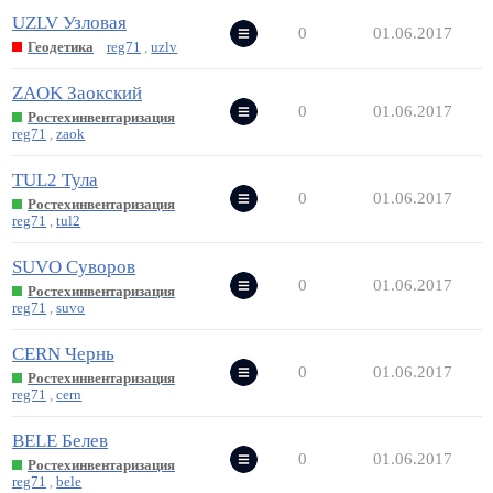
UZLV Узловая
0
01.06.2017
Геодетика
reg71
,
uzlv
ZAOK Заокский
0
01.06.2017
Ростехинвентаризация
reg71
,
zaok
TUL2 Тула
0
01.06.2017
Ростехинвентаризация
reg71
,
tul2
SUVO Суворов
0
01.06.2017
Ростехинвентаризация
reg71
,
suvo
CERN Чернь
0
01.06.2017
Ростехинвентаризация
reg71
,
cern
BELE Белев
0
01.06.2017
Ростехинвентаризация
reg71
,
bele